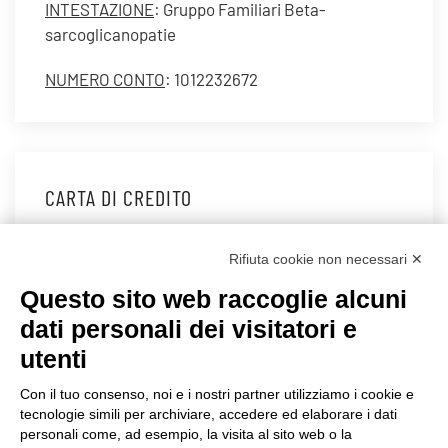
INTESTAZIONE
: Gruppo Familiari Beta-
sarcoglicanopatie
NUMERO CONTO
: 1012232672
CARTA DI CREDITO
Compila con l'importo che intendi donare e
Rifiuta cookie non necessari ✕
procedi al pagamento tramite carta di credito.
Questo sito web raccoglie alcuni
dati personali dei visitatori e
utenti
Con il tuo consenso, noi e i nostri partner utilizziamo i cookie e
tecnologie simili per archiviare, accedere ed elaborare i dati
©2020 GFBONLUS.IT - GRUPPO FAMILIARI BETA-SARCOGLICANOPATIE
personali come, ad esempio, la visita al sito web o la
+39 328 0075986
INFO@BETA-SARCOGLICANOPATIE.IT