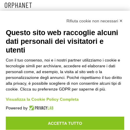
ORPHANET
Puoi consultare anche il portale ORPHANET nella sezione
Rifiuta cookie non necessari ✕
BIOBANCHE :
Questo sito web raccoglie alcuni
https://www.orpha.net/consor/cgi-bin/index.php?lng=IT
dati personali dei visitatori e
utenti
Con il tuo consenso, noi e i nostri partner utilizziamo i cookie e
tecnologie simili per archiviare, accedere ed elaborare i dati
©2020 GFBONLUS.IT - GRUPPO FAMILIARI BETA-SARCOGLICANOPATIE
personali come, ad esempio, la visita al sito web o la
+39 328 0075986
INFO@BETA-SARCOGLICANOPATIE.IT
personalizzazione degli annunci. Poiché rispettiamo il tuo diritto
alla privacy, è possibile scegliere di non consentire alcuni tipi di
VIA CIVASCA 112
23018
TALAMONA - SO ITALIA
cookie. Clicca su preferenze GDPR per saperne di più.
Made by
Noratech
Visualizza la Cookie Policy Completa
Powered by
ACCETTA TUTTO
PRIVACY POLICY
COOKIE POLICY