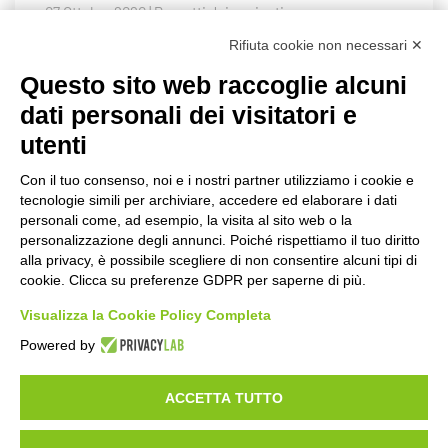
07 Ottobre 2020 | Progetti dei pazienti
Rifiuta cookie non necessari ✕
LEGGI TUTTO
Questo sito web raccoglie alcuni
dati personali dei visitatori e
utenti
Con il tuo consenso, noi e i nostri partner utilizziamo i cookie e
tecnologie simili per archiviare, accedere ed elaborare i dati
©2020 GFBONLUS.IT - GRUPPO FAMILIARI BETA-SARCOGLICANOPATIE
personali come, ad esempio, la visita al sito web o la
+39 328 0075986
INFO@BETA-SARCOGLICANOPATIE.IT
personalizzazione degli annunci. Poiché rispettiamo il tuo diritto
alla privacy, è possibile scegliere di non consentire alcuni tipi di
VIA CIVASCA 112
23018
TALAMONA - SO ITALIA
cookie. Clicca su preferenze GDPR per saperne di più.
Made by
Noratech
Visualizza la Cookie Policy Completa
Powered by
ACCETTA TUTTO
PRIVACY POLICY
COOKIE POLICY