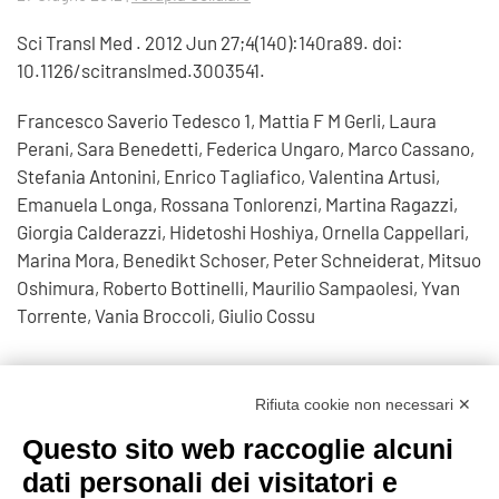
Sci Transl Med . 2012 Jun 27;4(140):140ra89. doi:
10.1126/scitranslmed.3003541.
Francesco Saverio Tedesco 1, Mattia F M Gerli, Laura
Perani, Sara Benedetti, Federica Ungaro, Marco Cassano,
Stefania Antonini, Enrico Tagliafico, Valentina Artusi,
Emanuela Longa, Rossana Tonlorenzi, Martina Ragazzi,
Giorgia Calderazzi, Hidetoshi Hoshiya, Ornella Cappellari,
Marina Mora, Benedikt Schoser, Peter Schneiderat, Mitsuo
Oshimura, Roberto Bottinelli, Maurilio Sampaolesi, Yvan
Torrente, Vania Broccoli, Giulio Cossu
Affiliations expand
Rifiuta cookie non necessari ✕
PMID: 22745439 DOI: 10.1126/scitranslmed.3003541
Questo sito web raccoglie alcuni
https://pubmed.ncbi.nlm.nih.gov/22745439/
dati personali dei visitatori e