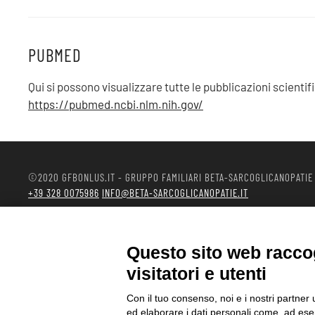
PUBMED
Qui si possono visualizzare tutte le pubblicazioni scientific
https://pubmed.ncbi.nlm.nih.gov/
©2020 GFBONLUS.IT - GRUPPO FAMILIARI BETA-SARCOGLICANOPATIE
+39 328 0075986
INFO@BETA-SARCOGLICANOPATIE.IT
VIA CIVASCA 112
23018
TALAMONA - SO ITALIA
Questo sito web raccog
Made by
Noratech
visitatori e utenti
Con il tuo consenso, noi e i nostri partner 
ed elaborare i dati personali come, ad esem