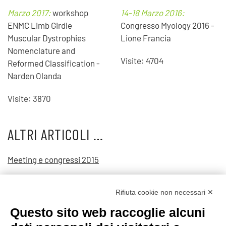
Marzo 2017:
workshop
14-18 Marzo 2016:
ENMC Limb Girdle
Congresso Myology 2016 -
Muscular Dystrophies
Lione Francia
Nomenclature and
Visite: 4704
Reformed Classification -
Narden Olanda
Visite: 3870
ALTRI ARTICOLI …
Meeting e congressi 2015
Meeting e congressi 2014
Rifiuta cookie non necessari ✕
Meeting e congressi 2013
Questo sito web raccoglie alcuni
Meeting e congressi 2012