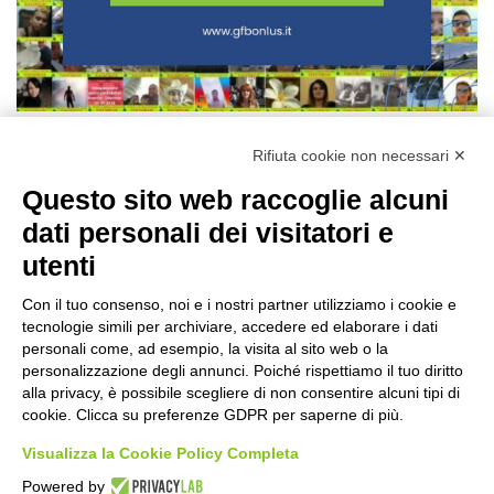
Rifiuta cookie non necessari ✕
Questo sito web raccoglie alcuni
Prec
Avanti
dati personali dei visitatori e
utenti
Con il tuo consenso, noi e i nostri partner utilizziamo i cookie e
tecnologie simili per archiviare, accedere ed elaborare i dati
©2020 GFBONLUS.IT - GRUPPO FAMILIARI BETA-SARCOGLICANOPATIE
personali come, ad esempio, la visita al sito web o la
+39 328 0075986
INFO@BETA-SARCOGLICANOPATIE.IT
personalizzazione degli annunci. Poiché rispettiamo il tuo diritto
alla privacy, è possibile scegliere di non consentire alcuni tipi di
VIA CIVASCA 112
23018
TALAMONA - SO ITALIA
cookie. Clicca su preferenze GDPR per saperne di più.
Made by
Noratech
Visualizza la Cookie Policy Completa
Powered by