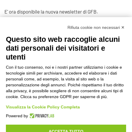
E' ora disponibile la nuova newsletter di GFB.
Clicca qui per leggerla
Rifiuta cookie non necessari ✕
Questo sito web raccoglie alcuni
Prec
Avanti
dati personali dei visitatori e
utenti
Con il tuo consenso, noi e i nostri partner utilizziamo i cookie e
tecnologie simili per archiviare, accedere ed elaborare i dati
©2020 GFBONLUS.IT - GRUPPO FAMILIARI BETA-SARCOGLICANOPATIE
personali come, ad esempio, la visita al sito web o la
+39 328 0075986
INFO@BETA-SARCOGLICANOPATIE.IT
personalizzazione degli annunci. Poiché rispettiamo il tuo diritto
alla privacy, è possibile scegliere di non consentire alcuni tipi di
VIA CIVASCA 112
23018
TALAMONA - SO ITALIA
cookie. Clicca su preferenze GDPR per saperne di più.
Made by
Noratech
Visualizza la Cookie Policy Completa
Powered by
ACCETTA TUTTO