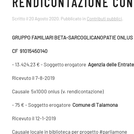
RENDICONTAZIONE CONT
Scritto il
20 Agosto 2020
. Pubblicato in
Contributi pubblici
.
GRUPPO FAMILIARI BETA-SARCOGLICANOPATIE ONLUS
CF 91015450140
- 13.424,23 € - Soggetto erogatore
Agenzia delle Entrate
Ricevuto il 7-8-2019
Causale 5x1000 onlus (v. rendicontazione)
- 75 € - Soggetto erogatore
Comune di Talamona
Ricevuto il 12-1-2019
Causale locale in biblioteca per progetto #parliamone