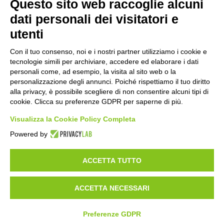
Questo sito web raccoglie alcuni
Prec
Avanti
dati personali dei visitatori e
utenti
Con il tuo consenso, noi e i nostri partner utilizziamo i cookie e
tecnologie simili per archiviare, accedere ed elaborare i dati
©2020 GFBONLUS.IT - GRUPPO FAMILIARI BETA-SARCOGLICANOPATIE
personali come, ad esempio, la visita al sito web o la
+39 328 0075986
INFO@BETA-SARCOGLICANOPATIE.IT
personalizzazione degli annunci. Poiché rispettiamo il tuo diritto
alla privacy, è possibile scegliere di non consentire alcuni tipi di
VIA CIVASCA 112
23018
TALAMONA - SO ITALIA
cookie. Clicca su preferenze GDPR per saperne di più.
Made by
Noratech
Visualizza la Cookie Policy Completa
Powered by
ACCETTA TUTTO
PRIVACY POLICY
COOKIE POLICY
ACCETTA NECESSARI
CARICA DOCUMENTI
Preferenze GDPR