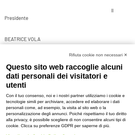
Il
Presidente
BEATRICE VOLA
Visite: 718
Rifiuta cookie non necessari ✕
Questo sito web raccoglie alcuni
Prec
Avanti
dati personali dei visitatori e
utenti
Con il tuo consenso, noi e i nostri partner utilizziamo i cookie e
tecnologie simili per archiviare, accedere ed elaborare i dati
©2020 GFBONLUS.IT - GRUPPO FAMILIARI BETA-SARCOGLICANOPATIE
personali come, ad esempio, la visita al sito web o la
+39 328 0075986
INFO@BETA-SARCOGLICANOPATIE.IT
personalizzazione degli annunci. Poiché rispettiamo il tuo diritto
alla privacy, è possibile scegliere di non consentire alcuni tipi di
VIA CIVASCA 112
23018
TALAMONA - SO ITALIA
cookie. Clicca su preferenze GDPR per saperne di più.