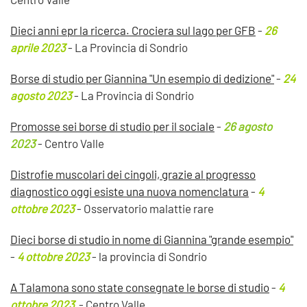
Dieci anni epr la ricerca. Crociera sul lago per GFB
-
26
aprile 2023
- La Provincia di Sondrio
Borse di studio per Giannina "Un esempio di dedizione"
-
24
agosto 2023
- La Provincia di Sondrio
Promosse sei borse di studio per il sociale
-
26 agosto
2023
- Centro Valle
Distrofie muscolari dei cingoli, grazie al progresso
diagnostico oggi esiste una nuova nomenclatura
-
4
ottobre 2023
- Osservatorio malattie rare
Dieci borse di studio in nome di Giannina "grande esempio"
-
4 ottobre 2023
- la provincia di Sondrio
A Talamona sono state consegnate le borse di studio
-
4
ottobre 2023
- Centro Valle