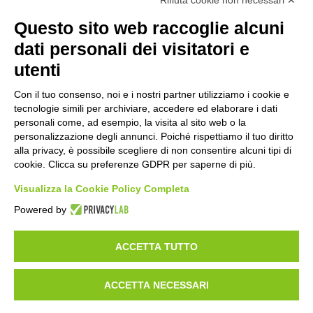
Rifiuta cookie non necessari ✕
Questo sito web raccoglie alcuni
Prec
Avanti
dati personali dei visitatori e
utenti
Con il tuo consenso, noi e i nostri partner utilizziamo i cookie e
tecnologie simili per archiviare, accedere ed elaborare i dati
©2020 GFBONLUS.IT - GRUPPO FAMILIARI BETA-SARCOGLICANOPATIE
personali come, ad esempio, la visita al sito web o la
+39 328 0075986
INFO@BETA-SARCOGLICANOPATIE.IT
personalizzazione degli annunci. Poiché rispettiamo il tuo diritto
alla privacy, è possibile scegliere di non consentire alcuni tipi di
VIA CIVASCA 112
23018
TALAMONA - SO ITALIA
cookie. Clicca su preferenze GDPR per saperne di più.
Made by
Noratech
Visualizza la Cookie Policy Completa
Powered by
ACCETTA TUTTO
PRIVACY POLICY
COOKIE POLICY
ACCETTA NECESSARI
CARICA DOCUMENTI