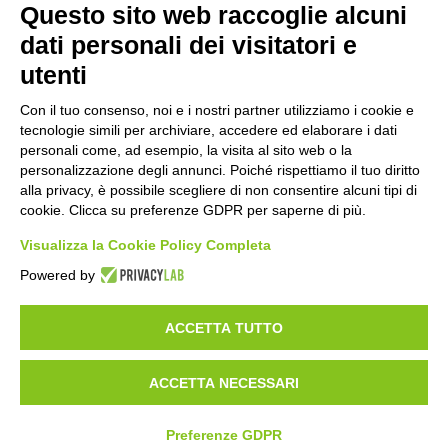
Questo sito web raccoglie alcuni
Prec
Avanti
dati personali dei visitatori e
utenti
Con il tuo consenso, noi e i nostri partner utilizziamo i cookie e
tecnologie simili per archiviare, accedere ed elaborare i dati
©2020 GFBONLUS.IT - GRUPPO FAMILIARI BETA-SARCOGLICANOPATIE
personali come, ad esempio, la visita al sito web o la
+39 328 0075986
INFO@BETA-SARCOGLICANOPATIE.IT
personalizzazione degli annunci. Poiché rispettiamo il tuo diritto
alla privacy, è possibile scegliere di non consentire alcuni tipi di
VIA CIVASCA 112
23018
TALAMONA - SO ITALIA
cookie. Clicca su preferenze GDPR per saperne di più.
Made by
Noratech
Visualizza la Cookie Policy Completa
Powered by
ACCETTA TUTTO
PRIVACY POLICY
COOKIE POLICY
ACCETTA NECESSARI
CARICA DOCUMENTI
Preferenze GDPR