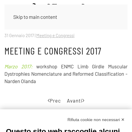
Skip to main content
31 Gennaio 2017
|
Meeting e Congressi
MEETING E CONGRESSI 2017
Marzo 2017:
workshop ENMC Limb Girdle Muscular
Dystrophies Nomenclature and Reformed Classification -
Narden Olanda
Prec
Avanti
Rifiuta cookie non necessari ✕
Questo sito web raccoglie alcuni
©2020 GFBONLUS.IT - GRUPPO FAMILIARI BETA-SARCOGLICANOPATIE