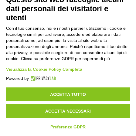
+39 328 0075986
INFO@BETA-SARCOGLICANOPATIE.IT
dati personali dei visitatori e
utenti
VIA CIVASCA 112
23018
TALAMONA - SO ITALIA
Con il tuo consenso, noi e i nostri partner utilizziamo i cookie e
Made by
Noratech
tecnologie simili per archiviare, accedere ed elaborare i dati
personali come, ad esempio, la visita al sito web o la
personalizzazione degli annunci. Poiché rispettiamo il tuo diritto
alla privacy, è possibile scegliere di non consentire alcuni tipi di
cookie. Clicca su preferenze GDPR per saperne di più.
PRIVACY POLICY
COOKIE POLICY
Visualizza la Cookie Policy Completa
CARICA DOCUMENTI
Powered by
ACCETTA TUTTO
ACCETTA NECESSARI
Preferenze GDPR