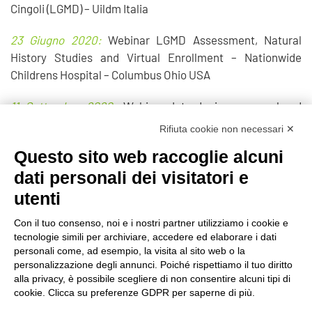
Cingoli (LGMD) – Uildm Italia
23 Giugno 2020:
Webinar LGMD Assessment, Natural
History Studies and Virtual Enrollment – Nationwide
Childrens Hospital – Columbus Ohio USA
11 Settembre 2020:
Webinar Introducing a new lgmd
natural history study – Speak Foundation - USA
Rifiuta cookie non necessari ✕
Questo sito web raccoglie alcuni
Avanti
dati personali dei visitatori e
utenti
Con il tuo consenso, noi e i nostri partner utilizziamo i cookie e
tecnologie simili per archiviare, accedere ed elaborare i dati
©2020 GFBONLUS.IT - GRUPPO FAMILIARI BETA-SARCOGLICANOPATIE
personali come, ad esempio, la visita al sito web o la
+39 328 0075986
INFO@BETA-SARCOGLICANOPATIE.IT
personalizzazione degli annunci. Poiché rispettiamo il tuo diritto
alla privacy, è possibile scegliere di non consentire alcuni tipi di
VIA CIVASCA 112
23018
TALAMONA - SO ITALIA
cookie. Clicca su preferenze GDPR per saperne di più.