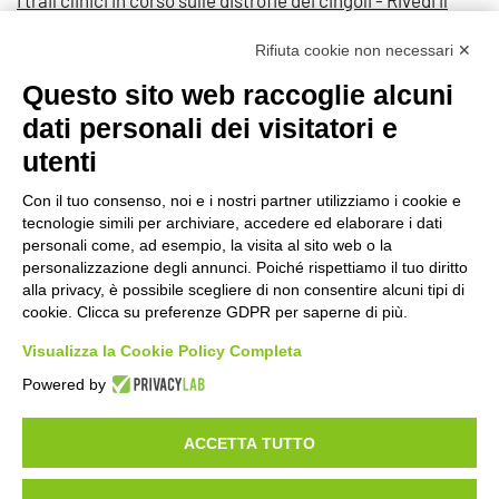
webinar
Rifiuta cookie non necessari ✕
Quarta lotteria GFB "Tu doni...Loro si curano" - numeri
Questo sito web raccoglie alcuni
estratti
dati personali dei visitatori e
utenti
Con il tuo consenso, noi e i nostri partner utilizziamo i cookie e
tecnologie simili per archiviare, accedere ed elaborare i dati
©2020 GFBONLUS.IT - GRUPPO FAMILIARI BETA-SARCOGLICANOPATIE
personali come, ad esempio, la visita al sito web o la
+39 328 0075986
INFO@BETA-SARCOGLICANOPATIE.IT
personalizzazione degli annunci. Poiché rispettiamo il tuo diritto
alla privacy, è possibile scegliere di non consentire alcuni tipi di
VIA CIVASCA 112
23018
TALAMONA - SO ITALIA
cookie. Clicca su preferenze GDPR per saperne di più.
Made by
Noratech
Visualizza la Cookie Policy Completa
Powered by
ACCETTA TUTTO
PRIVACY POLICY
COOKIE POLICY