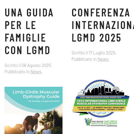
UNA GUIDA
CONFERENZA
PER LE
INTERNAZION
FAMIGLIE
LGMD 2025
CON LGMD
Scritto il
17 Luglio 2025
.
Pubblicato in
News
.
Scritto il
08 Agosto 2025
.
Pubblicato in
News
.