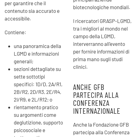
per garantire che il
biotecnologiche mondiali.
contenuto sia accurato e
accessibile.
I ricercatori GRASP-LGMD,
tra i migliori al mondo nel
Contiene:
campo della LGMD,
interverranno all'evento
una panoramica della
per fornire informazioni di
LGMD e informazioni
prima mano sugli studi
generali;
clinici.
sezioni dettagliate su
sette sottotipi
specifici: 1D/D, 2A/R1,
ANCHE GFB
2B/R2, 2D/R3, 2E/R4,
PARTECIPA ALLA
2I/R9, e 2L/R12; o
CONFERENZA
rientamento pratico
INTERNAZIONALE
su argomenti come
deglutizione, supporto
Anche la Fondazione GFB
psicosociale e
partecipa alla Conferenza