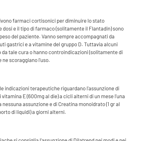
rivono farmaci cortisonici per diminuire lo stato
osi e il tipo di farmaco (solitamente il Flantadin) sono
 al peso del paziente. Vanno sempre accompagnati da
ti gastrici e a vitamine del gruppo D. Tuttavia alcuni
 da tale cura o hanno controindicazioni (solitamente di
e ne scoraggiano l'uso.
 le indicazioni terapeutiche riguardano l'assunzione di
di vitamina E (600mg al die) a cicli alterni di un mese l'una
a nessuna assunzione e di Creatina monoidrato (1 gr al
o di liquidi) a giorni alterni.
rdiache si consiglia l'assunzione di Dilatrend nei modi e nei