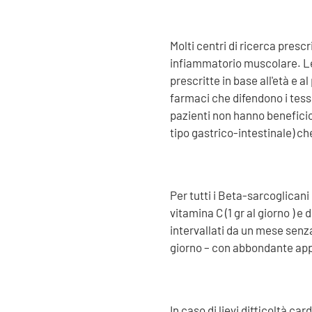
Molti centri di ricerca presc
infiammatorio muscolare. Le d
prescritte in base all'età e
farmaci che difendono i tessu
pazienti non hanno beneficio
tipo gastrico-intestinale) ch
Per tutti i Beta-sarcoglicani
vitamina C (1 gr al giorno ) e 
intervallati da un mese senz
giorno – con abbondante apport
In caso di lievi difficoltà ca