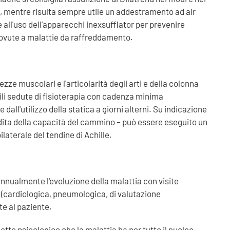
o, mentre risulta sempre utile un addestramento ad air
all'uso dell'apparecchi inexsufflator per prevenire
 dovute a malattie da raffreddamento.
zze muscolari e l'articolarità degli arti e della colonna
li sedute di fisioterapia con cadenza minima
ll'utilizzo della statica a giorni alterni. Su indicazione
rdita della capacità del cammino – può essere eseguito un
laterale del tendine di Achille.
nnualmente l'evoluzione della malattia con visite
 (cardiologica, pneumologica, di valutazione
te al paziente.
tto psicologico che la malattia ha per tutto il nucleo