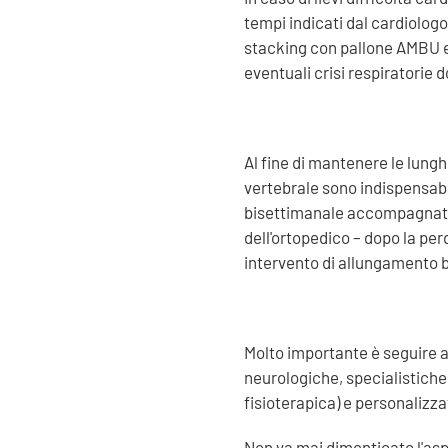
tempi indicati dal cardiolog
stacking con pallone AMBU e 
eventuali crisi respiratorie
Al fine di mantenere le lunghe
vertebrale sono indispensabi
bisettimanale accompagnate da
dell'ortopedico – dopo la pe
intervento di allungamento bi
Molto importante è seguire a
neurologiche, specialistiche
fisioterapica) e personalizza
Non va mai dimenticato l'aspe