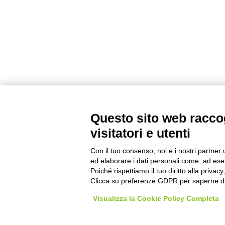
Questo sito web raccog
©2020 GFBONLUS.IT - GRUPPO FAMILIARI BETA-SARCOGLICANOPATIE
visitatori e utenti
+39 328 0075986
INFO@BETA-SARCOGLICANOPATIE.IT
Con il tuo consenso, noi e i nostri partner 
ed elaborare i dati personali come, ad esem
VIA CIVASCA 112
23018
TALAMONA - SO ITALIA
Poiché rispettiamo il tuo diritto alla privacy
Made by
Noratech
Clicca su preferenze GDPR per saperne di
Visualizza la Cookie Policy Completa