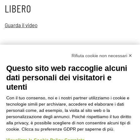
LIBERO
Guarda il video
Rifiuta cookie non necessari ✕
Questo sito web raccoglie alcuni
Prec
Avanti
dati personali dei visitatori e
utenti
Con il tuo consenso, noi e i nostri partner utilizziamo i cookie e
tecnologie simili per archiviare, accedere ed elaborare i dati
©2020 GFBONLUS.IT - GRUPPO FAMILIARI BETA-SARCOGLICANOPATIE
personali come, ad esempio, la visita al sito web o la
+39 328 0075986
INFO@BETA-SARCOGLICANOPATIE.IT
personalizzazione degli annunci. Poiché rispettiamo il tuo diritto
alla privacy, è possibile scegliere di non consentire alcuni tipi di
VIA CIVASCA 112
23018
TALAMONA - SO ITALIA
cookie. Clicca su preferenze GDPR per saperne di più.
Made by
Noratech