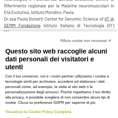
Riferimento regionale per le Malattie neuromuscolari In
Età Evolutiva, Istituto Mondino, Pavia
Dr.ssa Paola Bonetti Center for Genomic Science of
IIT @
SEMM Fondazione
Istituto Italiano di Tecnologia (IIT)
Milano
Rifiuta cookie non necessari ✕
Questo sito web raccoglie alcuni
Prec
dati personali dei visitatori e
utenti
Con il tuo consenso, noi e i nostri partner utilizziamo i cookie e
tecnologie simili per archiviare, accedere ed elaborare i dati
©2020 GFBONLUS.IT - GRUPPO FAMILIARI BETA-SARCOGLICANOPATIE
personali come, ad esempio, la visita al sito web o la
+39 328 0075986
INFO@BETA-SARCOGLICANOPATIE.IT
personalizzazione degli annunci. Poiché rispettiamo il tuo diritto
alla privacy, è possibile scegliere di non consentire alcuni tipi di
VIA CIVASCA 112
23018
TALAMONA - SO ITALIA
cookie. Clicca su preferenze GDPR per saperne di più.
Made by
Noratech
Visualizza la Cookie Policy Completa