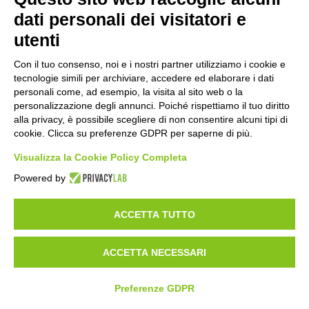
dati personali dei visitatori e
utenti
©2020 GFBONLUS.IT - GRUPPO FAMILIARI BETA-SARCOGLICANOPATIE
Con il tuo consenso, noi e i nostri partner utilizziamo i cookie e
+39 328 0075986
INFO@BETA-SARCOGLICANOPATIE.IT
tecnologie simili per archiviare, accedere ed elaborare i dati
personali come, ad esempio, la visita al sito web o la
VIA CIVASCA 112
23018
TALAMONA - SO ITALIA
personalizzazione degli annunci. Poiché rispettiamo il tuo diritto
alla privacy, è possibile scegliere di non consentire alcuni tipi di
Made by
Noratech
cookie. Clicca su preferenze GDPR per saperne di più.
Visualizza la Cookie Policy Completa
Powered by
PRIVACY POLICY
COOKIE POLICY
ACCETTA TUTTO
CARICA DOCUMENTI
ACCETTA NECESSARI
Preferenze GDPR