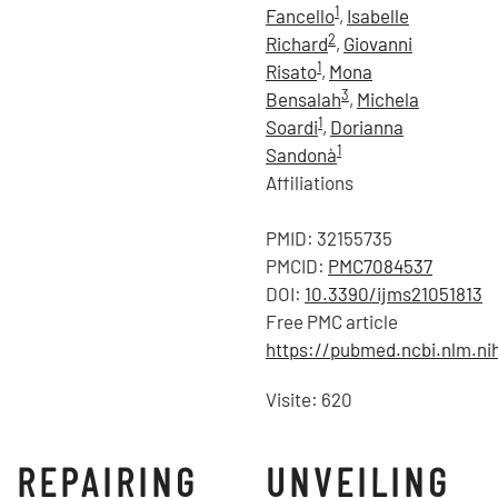
1
Fancello
,
Isabelle
2
Richard
,
Giovanni
1
Risato
,
Mona
3
Bensalah
,
Michela
1
Soardi
,
Dorianna
1
Sandonà
Affiliations
PMID:
32155735
PMCID:
PMC7084537
DOI:
10.3390/ijms21051813
Free PMC article
https://pubmed.ncbi.nlm.ni
Visite: 620
REPAIRING
UNVEILING