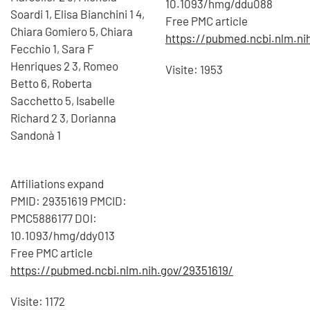
10.1093/hmg/ddu088
Soardi 1, Elisa Bianchini 1 4,
Free PMC article
Chiara Gomiero 5, Chiara
https://pubmed.ncbi.nlm.ni
Fecchio 1, Sara F
Henriques 2 3, Romeo
Visite: 1953
Betto 6, Roberta
Sacchetto 5, Isabelle
Richard 2 3, Dorianna
Sandonà 1
Affiliations expand
PMID: 29351619 PMCID:
PMC5886177 DOI:
10.1093/hmg/ddy013
Free PMC article
https://pubmed.ncbi.nlm.nih.gov/29351619/
Visite: 1172