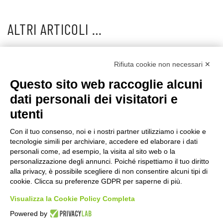
ALTRI ARTICOLI …
Primo convegno Nazionale GFB Milano | 19 Aprile 2013
Rifiuta cookie non necessari ✕
Sarcoglycanopathies: molecular pathogenesis and
Questo sito web raccoglie alcuni
therapeutic prospects.
dati personali dei visitatori e
utenti
Con il tuo consenso, noi e i nostri partner utilizziamo i cookie e
tecnologie simili per archiviare, accedere ed elaborare i dati
©2020 GFBONLUS.IT - GRUPPO FAMILIARI BETA-SARCOGLICANOPATIE
personali come, ad esempio, la visita al sito web o la
+39 328 0075986
INFO@BETA-SARCOGLICANOPATIE.IT
personalizzazione degli annunci. Poiché rispettiamo il tuo diritto
alla privacy, è possibile scegliere di non consentire alcuni tipi di
VIA CIVASCA 112
23018
TALAMONA - SO ITALIA
cookie. Clicca su preferenze GDPR per saperne di più.
Made by
Noratech
Visualizza la Cookie Policy Completa
Powered by