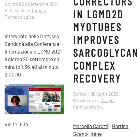
CORRECTORS
Scritto il
20 Settembre 2021
.
IN LGMD2D
Pubblicato in
Terapia
Farmacologica
.
MYOTUBES
Intervento della Dott.ssa
IMPROVES
Sandonà alla Conferenza
SARCOGLYCA
Internazionale LGMD 2021
il giorno 20 settembre dal
COMPLEX
minuto 1.36.40 al minuto
2.00.10
RECOVERY
Scritto il
06 Aprile 2020
.
Pubblicato in
Terapia
Farmacologica
.
Visite: 634
1
Marcello Carotti
,
Martina
1
Scano
,
Irene