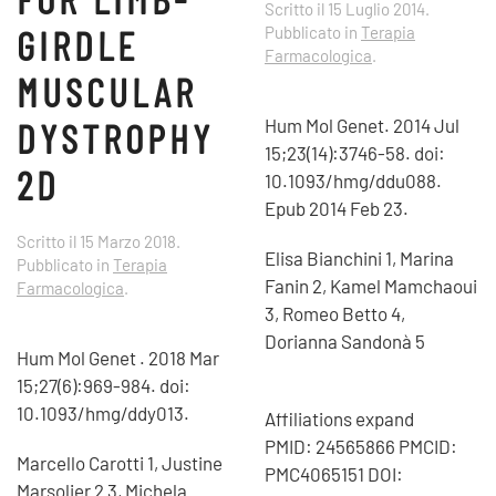
Scritto il
15 Luglio 2014
.
GIRDLE
Pubblicato in
Terapia
Farmacologica
.
MUSCULAR
DYSTROPHY
Hum Mol Genet. 2014 Jul
15;23(14):3746-58. doi:
2D
10.1093/hmg/ddu088.
Epub 2014 Feb 23.
Scritto il
15 Marzo 2018
.
Elisa Bianchini 1, Marina
Pubblicato in
Terapia
Fanin 2, Kamel Mamchaoui
Farmacologica
.
3, Romeo Betto 4,
Dorianna Sandonà 5
Hum Mol Genet . 2018 Mar
15;27(6):969-984. doi:
10.1093/hmg/ddy013.
Affiliations expand
PMID: 24565866 PMCID:
Marcello Carotti 1, Justine
PMC4065151 DOI:
Marsolier 2 3, Michela