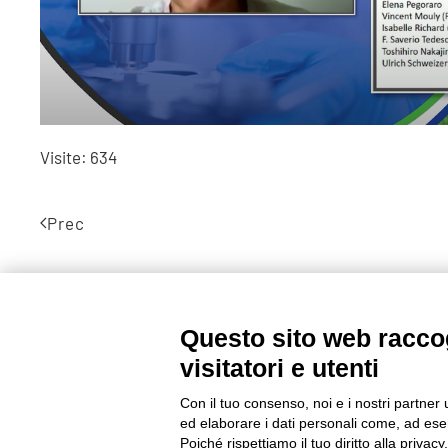
Visite: 634
Prec
Questo sito web raccog
©2020 GFBONLUS.IT - GRUPPO FAMILIARI BETA-SARCOGLICANOPATIE
visitatori e utenti
+39 328 0075986
INFO@BETA-SARCOGLICANOPATIE.IT
Con il tuo consenso, noi e i nostri partner 
ed elaborare i dati personali come, ad esem
VIA CIVASCA 112
23018
TALAMONA - SO ITALIA
Poiché rispettiamo il tuo diritto alla privacy